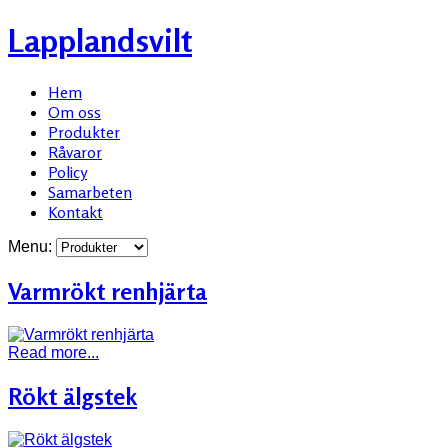
Lapplandsvilt
Hem
Om oss
Produkter
Råvaror
Policy
Samarbeten
Kontakt
Menu:
Varmrökt renhjärta
Read more...
Rökt älgstek